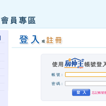
帳 號：
密 碼：
忘記帳號