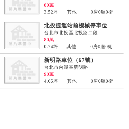
80
萬
3.52
坪
其他
0房0廳0衛
北投捷運站前機械停車位
台北市北投區北投路二段
80
萬
0.74
坪
其他
0房0廳0衛
新明路車位（67號）
台北市內湖區新明路
90
萬
4.65
坪
其他
0房0廳0衛