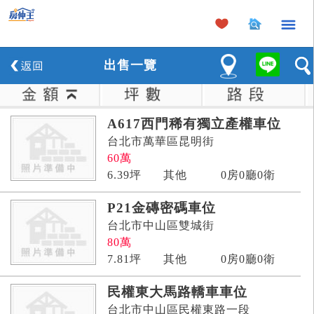
×
出
售
一覽
A617西門稀有獨立產權車位
台北市萬華區昆明街
60
萬
6.39
坪
其他
0房0廳0衛
P21金磚密碼車位
台北市中山區雙城街
80
萬
7.81
坪
其他
0房0廳0衛
民權東大馬路轎車車位
台北市中山區民權東路一段