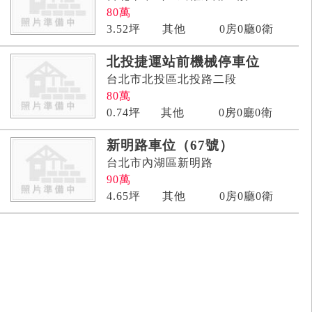
80
萬
3.52
坪
其他
0房0廳0衛
北投捷運站前機械停車位
台北市北投區北投路二段
80
萬
0.74
坪
其他
0房0廳0衛
新明路車位（67號）
台北市內湖區新明路
90
萬
4.65
坪
其他
0房0廳0衛