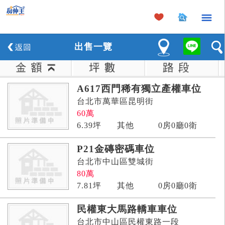
×
出
售
一覽
A617西門稀有獨立產權車位
台北市萬華區昆明街
60
萬
6.39
坪
其他
0房0廳0衛
P21金磚密碼車位
台北市中山區雙城街
80
萬
7.81
坪
其他
0房0廳0衛
民權東大馬路轎車車位
台北市中山區民權東路一段