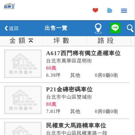
×
出
售
一覽
A617西門稀有獨立產權車位
台北市萬華區昆明街
60
萬
6.39
坪
其他
0房0廳0衛
P21金磚密碼車位
台北市中山區雙城街
80
萬
7.81
坪
其他
0房0廳0衛
民權東大馬路轎車車位
台北市中山區民權東路一段