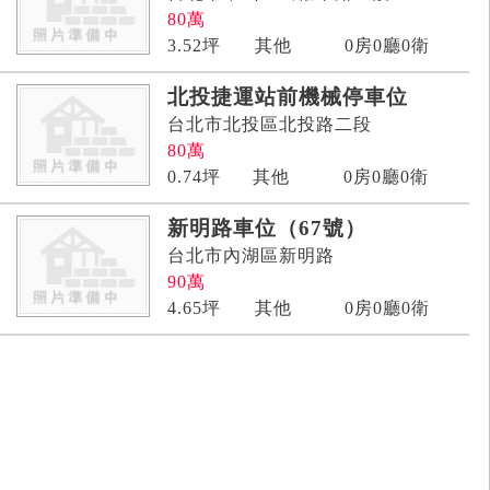
80
萬
3.52
坪
其他
0房0廳0衛
北投捷運站前機械停車位
台北市北投區北投路二段
80
萬
0.74
坪
其他
0房0廳0衛
新明路車位（67號）
台北市內湖區新明路
90
萬
4.65
坪
其他
0房0廳0衛