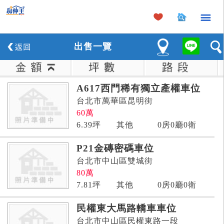
×
出
售
一覽
A617西門稀有獨立產權車位
台北市萬華區昆明街
60
萬
6.39
坪
其他
0房0廳0衛
P21金磚密碼車位
台北市中山區雙城街
80
萬
7.81
坪
其他
0房0廳0衛
民權東大馬路轎車車位
台北市中山區民權東路一段