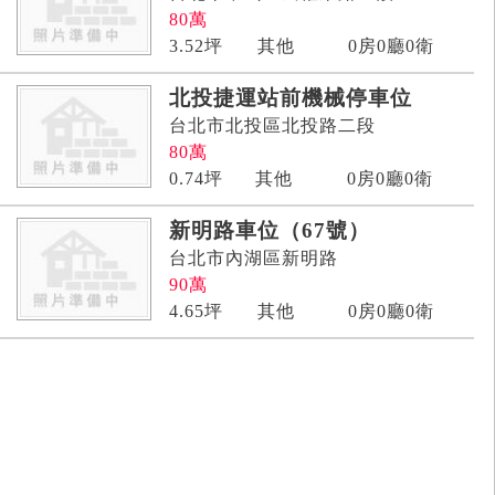
80
萬
3.52
坪
其他
0房0廳0衛
北投捷運站前機械停車位
台北市北投區北投路二段
80
萬
0.74
坪
其他
0房0廳0衛
新明路車位（67號）
台北市內湖區新明路
90
萬
4.65
坪
其他
0房0廳0衛