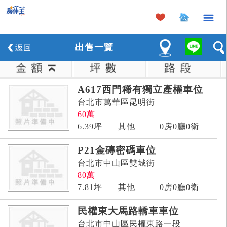
×
出
售
一覽
A617西門稀有獨立產權車位
台北市萬華區昆明街
60
萬
6.39
坪
其他
0房0廳0衛
P21金磚密碼車位
台北市中山區雙城街
80
萬
7.81
坪
其他
0房0廳0衛
民權東大馬路轎車車位
台北市中山區民權東路一段