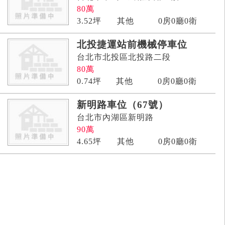
80
萬
3.52
坪
其他
0房0廳0衛
北投捷運站前機械停車位
台北市北投區北投路二段
80
萬
0.74
坪
其他
0房0廳0衛
新明路車位（67號）
台北市內湖區新明路
90
萬
4.65
坪
其他
0房0廳0衛