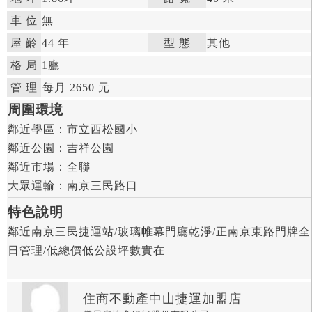
車 位
無
屋 齡
44 年

型 態
其他

格 局
1廳

管 理

每月 2650 元


周圍環境
鄰近學區：
市立西松國小

鄰近公園：
吉祥公園

鄰近市場：
全聯

大眾運輸：
南京三民路口
特色說明
鄰近南京三民捷運站/玻璃帷幕門廳乾淨/正南京東路門牌全
日管理/低總價低公設坪數實在
住商不動產中山捷運加盟店