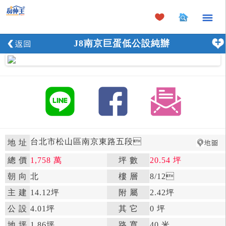
×
J8南京巨蛋低公設純辦
台北市松山區南京東路五段

地 址
總 價
1,758 萬
坪 數
20.54 坪

朝 向
北

樓 層
8
/12

主 建
14.12坪
附 屬
2.42坪

公 設
4.01坪

其 它
0 坪
地 坪
1.86坪

路 寬
40 米