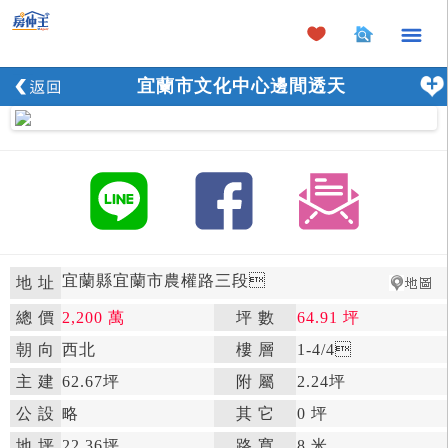
×
宜蘭市文化中心邊間透天
宜蘭縣宜蘭市農權路三段

地 址
總 價
2,200 萬
坪 數
64.91 坪

朝 向
西北

樓 層
1-4
/4

主 建
62.67坪
附 屬
2.24坪

公 設
略

其 它
0 坪
地 坪
22.36坪

路 寬
8 米