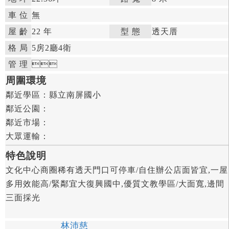
車 位
無
屋 齡
22 年

型 態
透天厝

格 局
5房
2廳
4衛

管 理



周圍環境
鄰近學區：
縣立南屏國小

鄰近公園：

鄰近市場：

大眾運輸：
特色說明
文化中心商圈稀有透天門口可停車/自住辦公店面皆宜,一屋
多用效能高/緊鄰宜大復興國中,優質文教學區/大面寬,邊間
三面採光
林沛慈