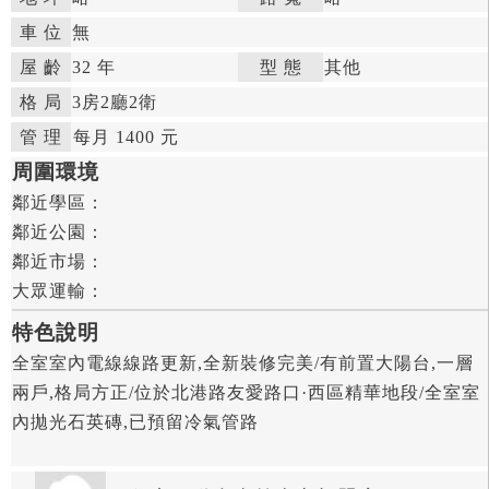
車 位
無
屋 齡
32 年

型 態
其他

格 局
3房
2廳
2衛

管 理

每月 1400 元


周圍環境
鄰近學區：

鄰近公園：

鄰近市場：

大眾運輸：
特色說明
全室室內電線線路更新,全新裝修完美/有前置大陽台,一層
兩戶,格局方正/位於北港路友愛路口·西區精華地段/全室室
內拋光石英磚,已預留冷氣管路