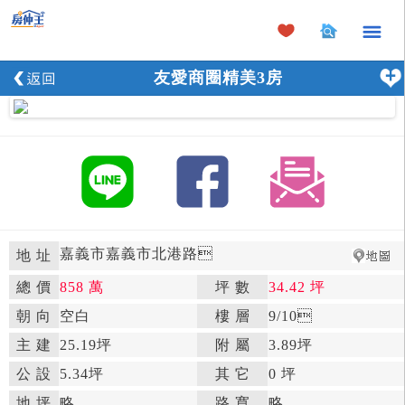
×
友愛商圈精美3房
嘉義市嘉義市北港路

地 址
總 價
858 萬
坪 數
34.42 坪

朝 向
空白

樓 層
9
/10

主 建
25.19坪
附 屬
3.89坪

公 設
5.34坪

其 它
0 坪
地 坪
略

路 寬
略