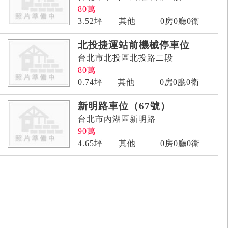
80
萬
3.52
坪
其他
0房0廳0衛
北投捷運站前機械停車位
台北市北投區北投路二段
80
萬
0.74
坪
其他
0房0廳0衛
新明路車位（67號）
台北市內湖區新明路
90
萬
4.65
坪
其他
0房0廳0衛