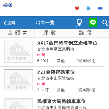
×
出
售
一覽
A617西門稀有獨立產權車位
台北市萬華區昆明街
60
萬
6.39
坪
其他
0房0廳0衛
P21金磚密碼車位
台北市中山區雙城街
80
萬
7.81
坪
其他
0房0廳0衛
民權東大馬路轎車車位
台北市中山區民權東路一段