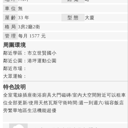
車 位
無
屋 齡
33 年

型 態
大廈

格 局
3房
2廳
2衛

管 理

每月 1577 元


周圍環境
鄰近學區：
市立世賢國小

鄰近公園：
港坪運動公園

鄰近市場：

大眾運輸：
特色說明
全室電線插座衛浴廚具大門磁磚/室內大空間附近可以租車
位全部更新/使用天然瓦斯守衛時間:週一到週六/福容飯店
旁繁華地區生活機能超優