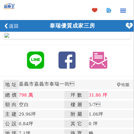
×
泰瑞優質成家三房
嘉義市嘉義市泰瑞一街

地 址
總 價
798 萬
坪 數
31.86 坪

朝 向
空白

樓 層
5
/7

主 建
29.96坪
附 屬
1.06坪

公 設
0.84坪

其 它
0 坪
地 坪
7.1坪

路 寬
略