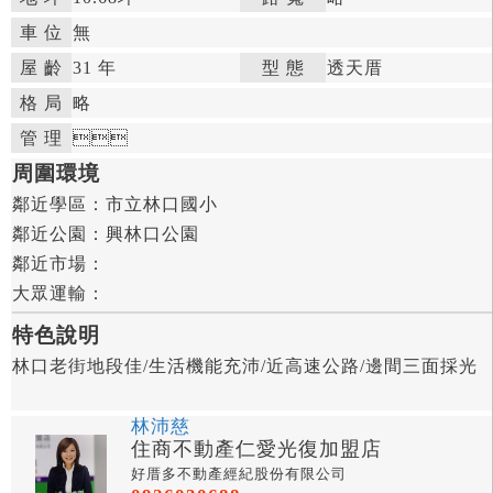
車 位
無
屋 齡
31 年

型 態
透天厝

格 局
略

管 理



周圍環境
鄰近學區：
市立林口國小

鄰近公園：
興林口公園

鄰近市場：

大眾運輸：
特色說明
林口老街地段佳/生活機能充沛/近高速公路/邊間三面採光
林沛慈
住商不動產仁愛光復加盟店
好厝多不動產經紀股份有限公司