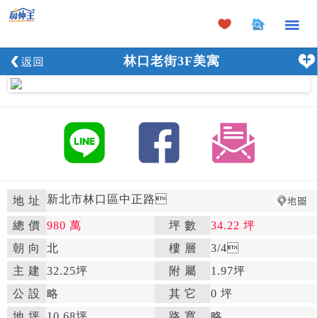
×
林口老街3F美寓
新北市林口區中正路

地 址
總 價
980 萬
坪 數
34.22 坪

朝 向
北

樓 層
3
/4

主 建
32.25坪
附 屬
1.97坪

公 設
略

其 它
0 坪
地 坪
10.68坪

路 寬
略