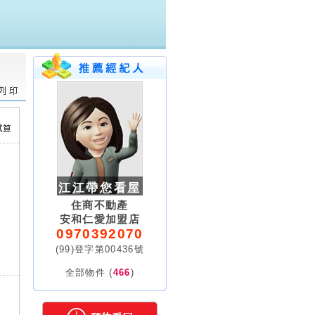
江江帶您看屋
住商不動產
安和仁愛加盟店
0970392070
(99)登字第00436號
全部物件 (
466
)