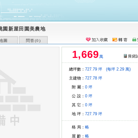
桃園新屋田園美農地
地圖
問答(
0
)
1,669
萬
總坪數：
727.79 坪
(每坪 2.29 萬)
主建物：
727.78 坪
附 屬：
0 坪
公 設：
0 坪
其 它：
0 坪
地 坪：
727.79 坪
格 局：
略
屋 齡：
略