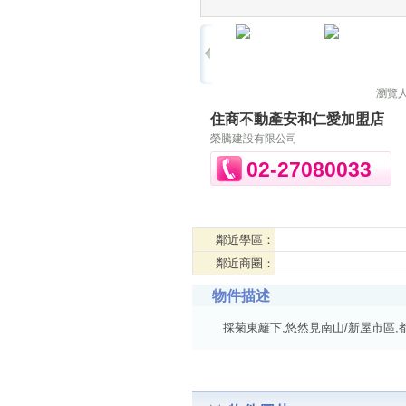
瀏覽
住商不動產安和仁愛加盟店
榮騰建設有限公司
02-27080033
鄰近學區：
鄰近商圈：
物件描述
採菊東籬下,悠然見南山/新屋市區,