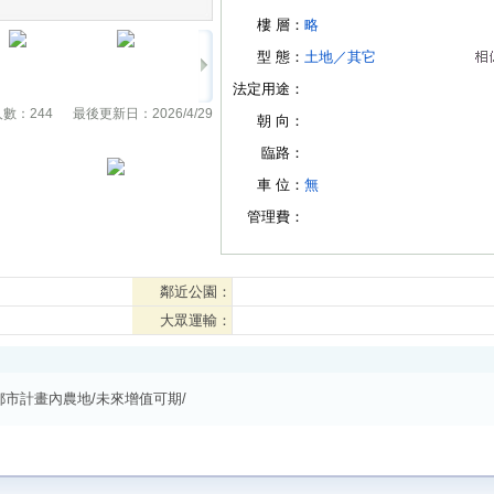
樓 層：
略
型 態：
土地
／
其它
法定用途：
人數：
244
最後更新日：
2026/4/29
朝 向：
臨路：
車 位：
無
管理費：
鄰近公園：
大眾運輸：
都市計畫內農地/未來增值可期/