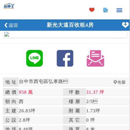
×
新光大遠百收租4房
台中市西屯區弘孝路

地 址
總 價
958 萬
坪 數
31.37 坪

朝 向
西

樓 層
2
/5

主 建
26.83坪
附 屬
1.73坪

公 設
2.8坪

其 它
0 坪
地 坪
8.48坪

路 寬
8 米