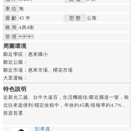
車 位
無
屋 齡
45 年

型 態
公寓

格 局
4房
4衛

管 理



周圍環境
鄰近學區：
惠來國小

鄰近公園：

鄰近市場：
惠來市場、櫻花市場

大眾運輸：
特色說明
近新光三越、台中大遠百，生活機能佳/鄰近國道一號，南
北往來超便利/穩定收租中，年收約45萬/投報率約4.7%，
投資首選
彭孝真