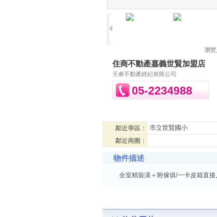
瀏覽
住商不動產嘉義世賢加盟店
天睿不動產經紀有限公司
05-2234988
市立世賢國小
鄰近學區：
鄰近商圈：
物件描述
全室精裝潢＋附傢俱/一卡皮箱直接