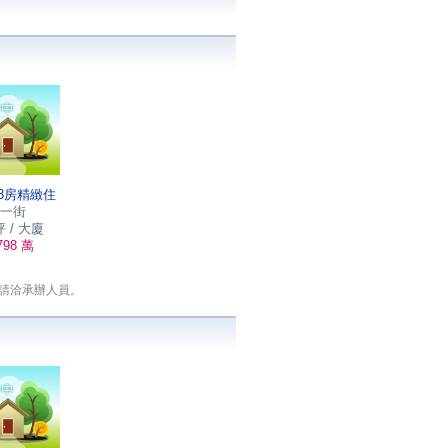
3房精緻住
一街
坪 / 大廈
98 萬
請洽承辦人員。