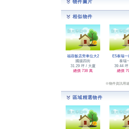
物件圖片
相似物件
福容飯店旁車位大2
E5泰瑞一
國揚四街
泰瑞
31.29 坪 / 大廈
39.44 坪
總價 738 萬
總價 7
※物件資訊用
區域精選物件