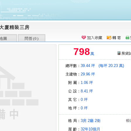
大廈精裝三房
地圖
問答(
0
)
798
萬
總坪數：
39.44 坪
(每坪 20.23 萬)
主建物：
29.96 坪
附 屬：
1.06 坪
公 設：
8.41 坪
其 它：
0 坪
地 坪：
0 坪
格 局：
3房
2廳
2衛
屋 齡：
32年10個月