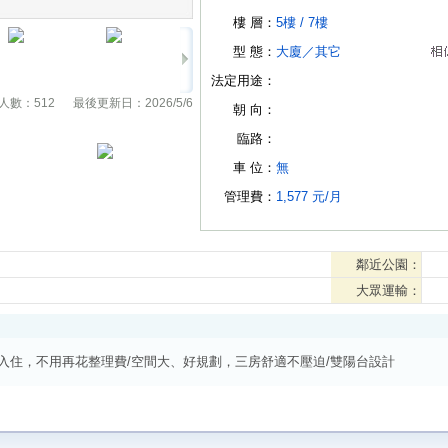
樓 層：
5樓 /
7樓
型 態：
大廈
／
其它
法定用途：
人數：
512
最後更新日：
2026/5/6
朝 向：
臨路：
車 位：
無
管理費：
1,577 元/月
鄰近公園：
大眾運輸：
入住，不用再花整理費/空間大、好規劃，三房舒適不壓迫/雙陽台設計