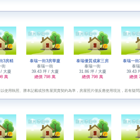
街3房精
泰瑞一街3房華廈
泰瑞優質成家三房
泰瑞一街
一街
泰瑞一街
泰瑞一街
泰瑞
 / 大廈
39.43 坪 / 大廈
31.86 坪 / 大廈
39.43 
98 萬
總價 798 萬
總價 798 萬
總價 7
途以使用執照、謄本記載或預售屋買賣契約為準，房屋照片僅反應使用現況，若有疑問