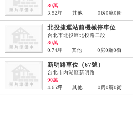
80
萬
3.52
坪
其他
0房0廳0衛
北投捷運站前機械停車位
台北市北投區北投路二段
80
萬
0.74
坪
其他
0房0廳0衛
新明路車位（67號）
台北市內湖區新明路
90
萬
4.65
坪
其他
0房0廳0衛