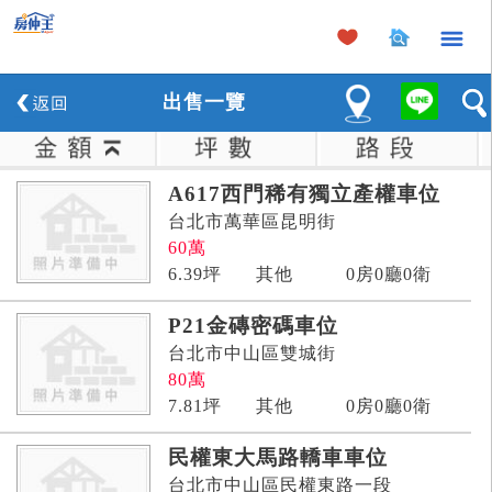
×
出
售
一覽
A617西門稀有獨立產權車位
台北市萬華區昆明街
60
萬
6.39
坪
其他
0房0廳0衛
P21金磚密碼車位
台北市中山區雙城街
80
萬
7.81
坪
其他
0房0廳0衛
民權東大馬路轎車車位
台北市中山區民權東路一段