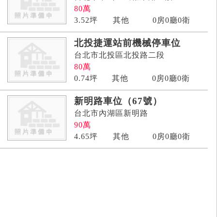
80
萬
3.52
坪
其他
0房0廳0衛
北投捷運站前機械停車位
台北市北投區北投路二段
80
萬
0.74
坪
其他
0房0廳0衛
新明路車位（67號）
台北市內湖區新明路
90
萬
4.65
坪
其他
0房0廳0衛