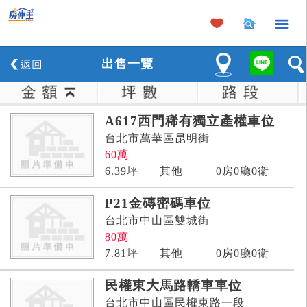
×
出
售
一覽
A617西門稀有獨立產權車位
台北市萬華區昆明街
60
萬
6.39
坪
其他
0房0廳0衛
P21金磚密碼車位
台北市中山區雙城街
80
萬
7.81
坪
其他
0房0廳0衛
民權東大馬路轎車車位
台北市中山區民權東路一段