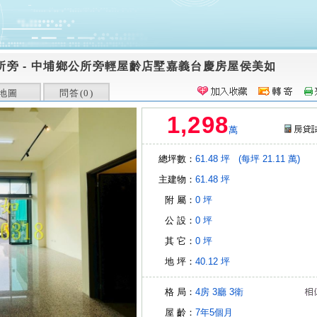
所旁
-
中埔鄉公所旁輕屋齡店墅嘉義台慶房屋侯美如
地圖
問答(
0
)
1,298
萬
總坪數：
61.48 坪
(每坪 21.11 萬)
主建物：
61.48 坪
附 屬：
0 坪
公 設：
0 坪
其 它：
0 坪
地 坪：
40.12 坪
格 局：
4房
3廳
3衛
屋 齡：
7年5個月