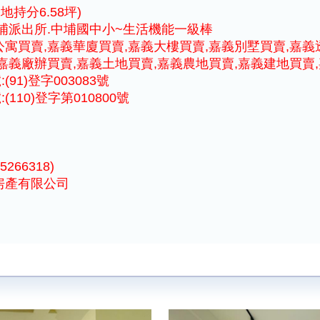
持分6.58坪)
中埔派出所.中埔國中小~生活機能一級棒
寓買賣,嘉義華廈買賣,嘉義大樓買賣,嘉義別墅買賣,嘉義
嘉義廠辦買賣,嘉義土地買賣,嘉義農地買賣,嘉義建地買賣
1)登字003083號
10)登字第010800號
266318)
房產有限公司