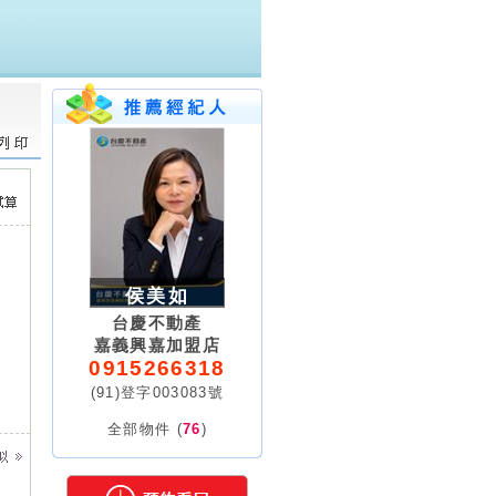
侯美如
台慶不動產
嘉義興嘉加盟店
0915266318
(91)登字003083號
全部物件 (
76
)