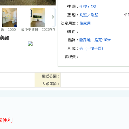
樓 層：
全樓 /
4樓
型 態：
別墅
／
別墅
法定用途：
住家用
人數：
1050
最後更新日：
2026/8/7
朝 向：
美如
臨路：
臨路地
路寬:10米
車 位：
有
(一樓平面)
管理費：
鄰近公園：
大眾運輸：
車便利