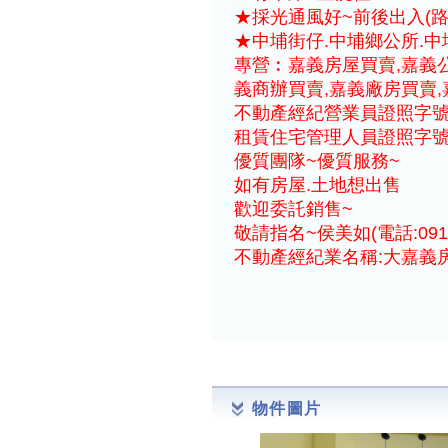
★採光通風好~前後出入(路地
★中埔街仔.中埔鄉公所.
專營︰嘉義房屋買賣,嘉義公
義商辦買賣,嘉義廠房買賣,
不動產經紀營業員證照字號:(9
租賃住宅管理人員證照字號:(1
優質團隊~優質服務~
如有房屋.土地想出售
歡迎委託銷售~
敬請指名~侯美如(電話:0915
不動產經紀業名稱:大嘉義
物件圖片