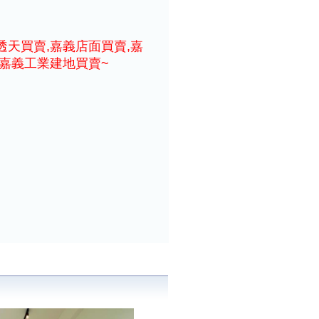
透天買賣,嘉義店面買賣,嘉
,嘉義工業建地買賣~