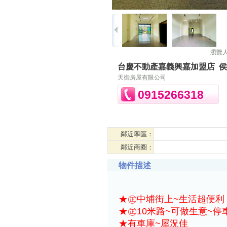
瀏覽
台慶不動產嘉義興嘉加盟店
侯
天御房屋有限公司
0915266318
鄰近學區：
鄰近商圈：
物件描述
★㊣中埔街上~生活超便利
★㊣10米路~可做生意~停
★有車庫~屋況佳