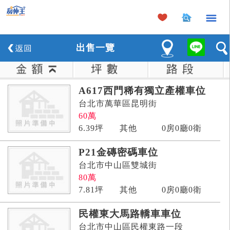
×
出
售
一覽
A617西門稀有獨立產權車位
台北市萬華區昆明街
60
萬
6.39
坪
其他
0房0廳0衛
P21金磚密碼車位
台北市中山區雙城街
80
萬
7.81
坪
其他
0房0廳0衛
民權東大馬路轎車車位
台北市中山區民權東路一段