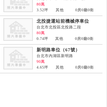
80
萬
3.52
坪
其他
0房0廳0衛
北投捷運站前機械停車位
台北市北投區北投路二段
80
萬
0.74
坪
其他
0房0廳0衛
新明路車位（67號）
台北市內湖區新明路
90
萬
4.65
坪
其他
0房0廳0衛