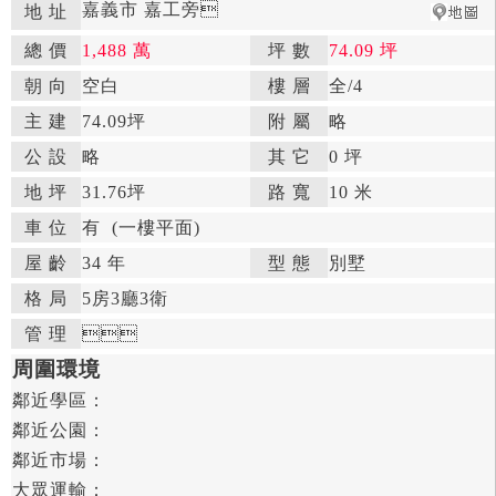
嘉義市 嘉工旁

地 址
總 價
1,488 萬
坪 數
74.09 坪

朝 向
空白

樓 層
全
/4

主 建
74.09坪
附 屬
略

公 設
略

其 它
0 坪
地 坪
31.76坪

路 寬
10 米
車 位
有
(一樓平面)
屋 齡
34 年

型 態
別墅

格 局
5房
3廳
3衛

管 理



周圍環境
鄰近學區：

鄰近公園：

鄰近市場：

大眾運輸：