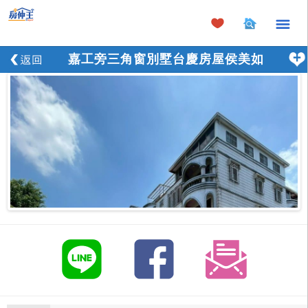
×
嘉工旁三角窗別墅台慶房屋侯美如