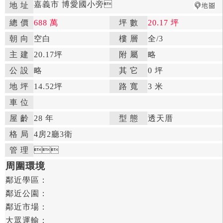
嘉義市 博愛國小旁

地 址
總 價
688 萬
坪 數
20.17 坪

朝 向
空白

樓 層
全
/3

主 建
20.17坪
附 屬
略

公 設
略

其 它
0 坪
地 坪
14.52坪

路 寬
3 米
車 位
屋 齡
28 年

型 態
透天厝

格 局
4房
2廳
3衛

管 理



周圍環境
鄰近學區：

鄰近公園：

鄰近市場：

大眾運輸：