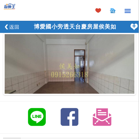
×
博愛國小旁透天台慶房屋侯美如