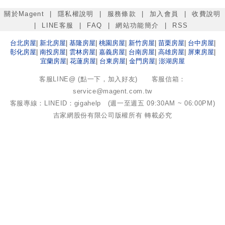
關於Magent
|
隱私權說明
|
服務條款
|
加入會員
|
收費說明
|
LINE客服
|
FAQ
|
網站功能簡介
|
RSS
台北
房屋
|
新北
房屋
|
基隆
房屋
|
桃園
房屋
|
新竹
房屋
|
苗栗
房屋
|
台中
房屋
|
彰化
房屋
|
南投
房屋
|
雲林
房屋
|
嘉義
房屋
|
台南
房屋
|
高雄
房屋
|
屏東
房屋
|
宜蘭
房屋
|
花蓮
房屋
|
台東
房屋
|
金門
房屋
|
澎湖
房屋
客服LINE@ (點一下，加入好友)
客服信箱：
service@magent.com.tw
客服專線：LINEID：gigahelp (週一至週五 09:30AM ~ 06:00PM)
吉家網股份有限公司
版權所有 轉載必究