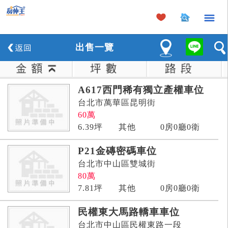
×
出
售
一覽
A617西門稀有獨立產權車位
台北市萬華區昆明街
60
萬
6.39
坪
其他
0房0廳0衛
P21金磚密碼車位
台北市中山區雙城街
80
萬
7.81
坪
其他
0房0廳0衛
民權東大馬路轎車車位
台北市中山區民權東路一段