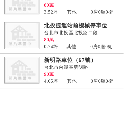
80
萬
3.52
坪
其他
0房0廳0衛
北投捷運站前機械停車位
台北市北投區北投路二段
80
萬
0.74
坪
其他
0房0廳0衛
新明路車位（67號）
台北市內湖區新明路
90
萬
4.65
坪
其他
0房0廳0衛