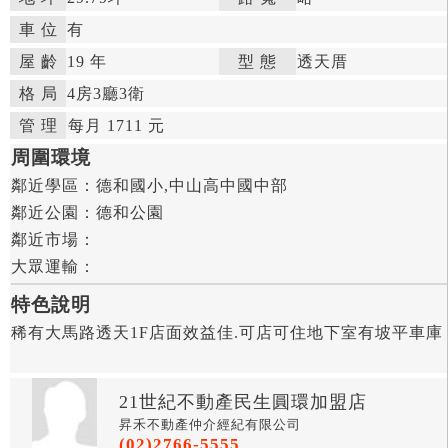
車 位
有
屋 齡
19 年

型 態
透天厝

格 局
4房
3廳
3衛

管 理

每月 1711 元


周圍環境
鄰近學區：
德和國小,中山高中國中部

鄰近公園：
德和公園

鄰近市場：

大眾運輸：
特色說明
稀有大馬路透天1F店面效益佳.可店可住地下室有坡平車庫
21世紀不動產民生圓環加盟店
昇禾不動產仲介經紀有限公司
(02)2766-5555