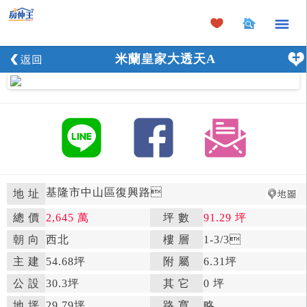
×
米蘭皇家大透天A
基隆市中山區復興路

地 址
總 價
2,645 萬
坪 數
91.29 坪

朝 向
西北

樓 層
1-3
/3

主 建
54.68坪
附 屬
6.31坪

公 設
30.3坪

其 它
0 坪
地 坪
29.79坪

路 寬
略