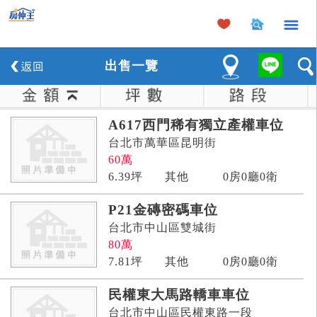
×
出
售
一覽
A617西門稀有獨立產權車位
台北市萬華區昆明街
60
萬
6.39
坪
其他
0房0廳0衛
P21金磚密碼車位
台北市中山區雙城街
80
萬
7.81
坪
其他
0房0廳0衛
民權東大馬路轎車車位
台北市中山區民權東路一段