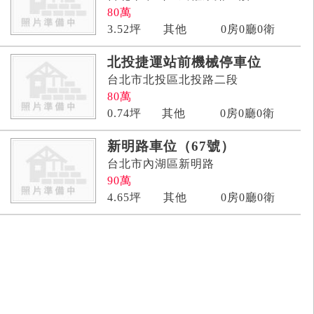
80
萬
3.52
坪
其他
0房0廳0衛
北投捷運站前機械停車位
台北市北投區北投路二段
80
萬
0.74
坪
其他
0房0廳0衛
新明路車位（67號）
台北市內湖區新明路
90
萬
4.65
坪
其他
0房0廳0衛