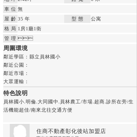
車 位
無
屋 齡
35 年

型 態
公寓

格 局
1房
1廳
1衛

管 理



周圍環境
鄰近學區：
縣立員林國小

鄰近公園：

鄰近市場：

大眾運輸：
特色說明
員林國小.明倫.大同國中.員林農工/市場.超商.診所在旁/生
活機能超佳/南來北往交通方便
住商不動產彰化後站加盟店