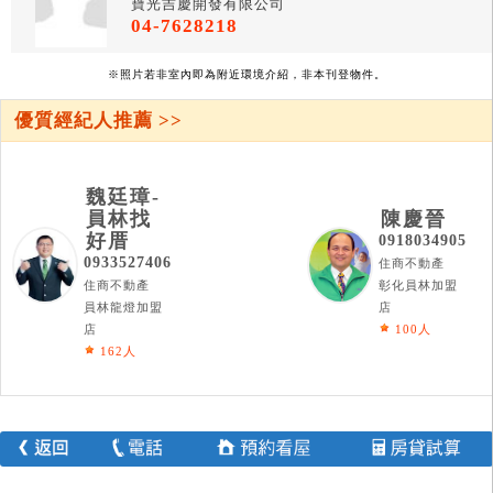
寶光吉慶開發有限公司
04-7628218
※照片若非室內即為附近環境介紹，非本刊登物件。
優質經紀人推薦 >>
魏廷璋-
員林找
陳慶晉
好厝
0918034905
0933527406
住商不動產
住商不動產
彰化員林加盟
員林龍燈加盟
店
店
100人
162人