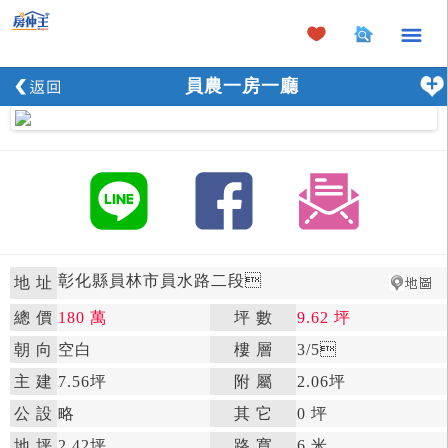
×
員農一房一廳
彰化縣員林市員水路二段

地 址
總 價
180 萬
坪 數
9.62 坪

朝 向
空白

樓 層
3
/5

主 建
7.56坪
附 屬
2.06坪

公 設
略

其 它
0 坪
地 坪
2.42坪

路 寬
6 米