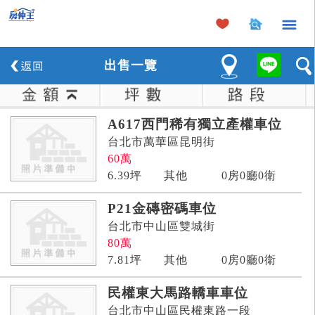
×
出
售
一覽
A617西門稀有獨立產權車位
台北市萬華區昆明街
60
萬
6.39
坪
其他
0房0廳0衛
P21金磚密碼車位
台北市中山區雙城街
80
萬
7.81
坪
其他
0房0廳0衛
民權東大馬路轎車車位
台北市中山區民權東路一段