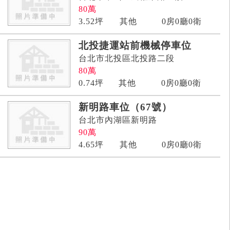
80
萬
3.52
坪
其他
0房0廳0衛
北投捷運站前機械停車位
台北市北投區北投路二段
80
萬
0.74
坪
其他
0房0廳0衛
新明路車位（67號）
台北市內湖區新明路
90
萬
4.65
坪
其他
0房0廳0衛