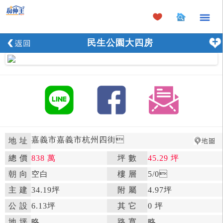
×
民生公園大四房
嘉義市嘉義市杭州四街

地 址
總 價
838 萬
坪 數
45.29 坪

朝 向
空白

樓 層
5
/0

主 建
34.19坪
附 屬
4.97坪

公 設
6.13坪

其 它
0 坪
地 坪
略

路 寬
略