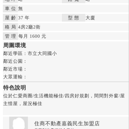
車 位
無
屋 齡
37 年

型 態
大廈

格 局
4房
2廳
2衛

管 理

每月 1600 元


周圍環境
鄰近學區：
市立大同國小

鄰近公園：

鄰近市場：

大眾運輸：
特色說明
位於仁愛商圈/生活機能極佳/四房好規劃，間間對外窗/屋
主惜屋，屋況極佳
住商不動產嘉義民生加盟店