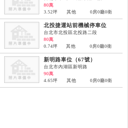
80
萬
3.52
坪
其他
0房0廳0衛
北投捷運站前機械停車位
台北市北投區北投路二段
80
萬
0.74
坪
其他
0房0廳0衛
新明路車位（67號）
台北市內湖區新明路
90
萬
4.65
坪
其他
0房0廳0衛