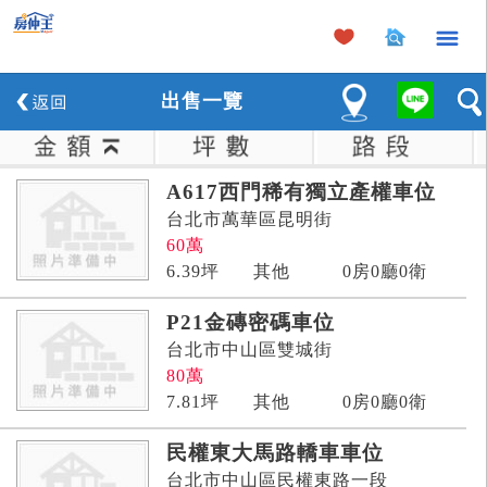
×
出
售
一覽
A617西門稀有獨立產權車位
台北市萬華區昆明街
60
萬
6.39
坪
其他
0房0廳0衛
P21金磚密碼車位
台北市中山區雙城街
80
萬
7.81
坪
其他
0房0廳0衛
民權東大馬路轎車車位
台北市中山區民權東路一段