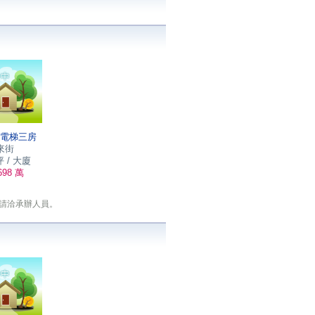
電梯三房
來街
坪 / 大廈
98 萬
請洽承辦人員。