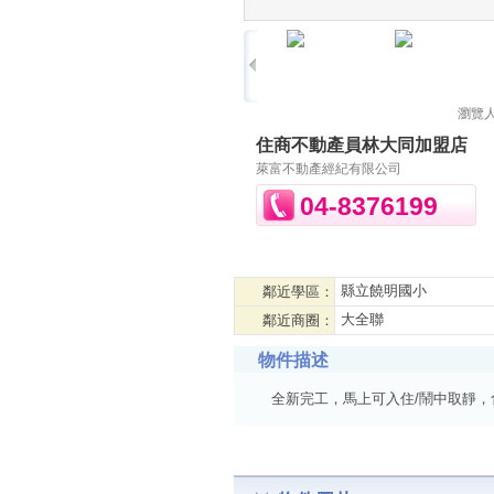
瀏覽
住商不動產員林大同加盟店
萊富不動產經紀有限公司
04-8376199
縣立饒明國小
鄰近學區：
大全聯
鄰近商圈：
物件描述
全新完工，馬上可入住/鬧中取靜，