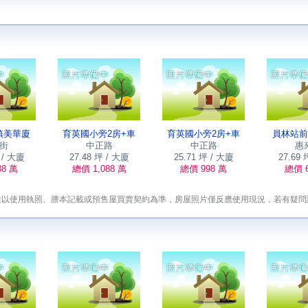
鎮美華廈
育英國小旁2房+車
育英國小旁2房+車
員林站前
街
中正路
中正路
惠
 / 大廈
27.48 坪 / 大廈
25.71 坪 / 大廈
27.69 
38 萬
總價 1,088 萬
總價 998 萬
總價 6
途以使用執照、謄本記載或預售屋買賣契約為準，房屋照片僅反應使用現況，若有疑問