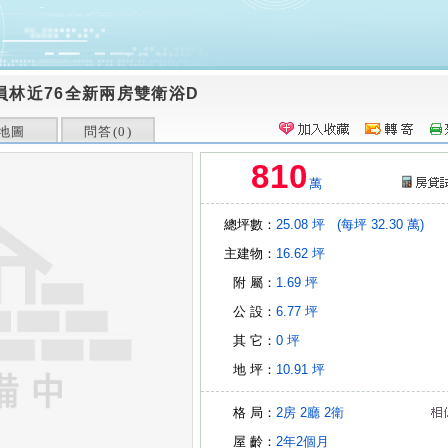
員林近76全新兩房雙衛浴D
地圖
問答(
0
)
810
萬
總坪數：
25.08 坪
(每坪 32.30 萬)
主建物：
16.62 坪
附 屬：
1.69 坪
公 設：
6.77 坪
其 它：
0 坪
地 坪：
10.91 坪
格 局：
2房
2廳
2衛
屋 齡：
2年2個月