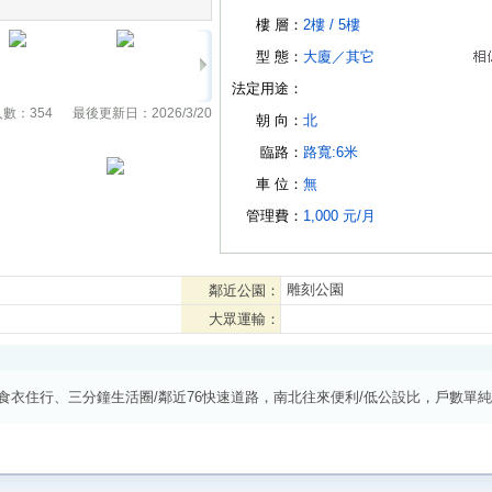
樓 層：
2樓 /
5樓
型 態：
大廈
／
其它
法定用途：
人數：
354
最後更新日：
2026/3/20
朝 向：
北
臨路：
路寬:6米
車 位：
無
管理費：
1,000 元/月
雕刻公園
鄰近公園：
大眾運輸：
食衣住行、三分鐘生活圈/鄰近76快速道路，南北往來便利/低公設比，戶數單純