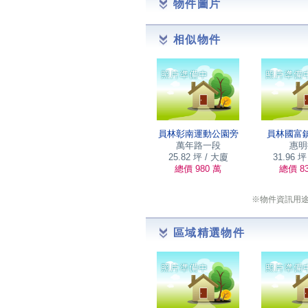
物件圖片
相似物件
員林彰南運動公園旁
員林國富
萬年路一段
惠明
25.82 坪 / 大廈
31.96 坪
總價 980 萬
總價 8
※物件資訊用
區域精選物件