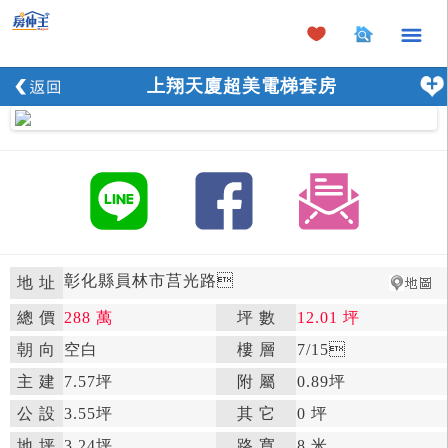
×
上翔天廈超美電梯套房
彰化縣員林市莒光路

地 址
總 價
288 萬
坪 數
12.01 坪

朝 向
空白

樓 層
7
/15

主 建
7.57坪
附 屬
0.89坪

公 設
3.55坪

其 它
0 坪
地 坪
3.24坪

路 寬
8 米