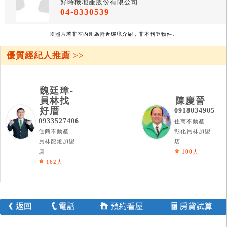
好時機地產股份有限公司
04-8330539
※照片若非室內即為附近環境介紹，非本刊登物件。
優質經紀人推薦 >>
魏廷璋-
員林找
陳慶晉
好厝
0918034905
0933527406
住商不動產
住商不動產
彰化員林加盟
員林龍燈加盟
店
店
100人
162人