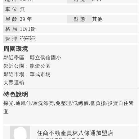
車 位
無
屋 齡
29 年

型 態
其他

格 局
1房
1衛

管 理



周圍環境
鄰近學區：
縣立僑信國小

鄰近公園：
龍燈公園

鄰近市場：
華成市場

大眾運輸：
特色說明
採光.通風佳/屋況漂亮,免整理/低總價,低負擔/投資自住皆
宜
住商不動產員林八條通加盟店