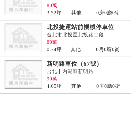
80
萬
3.52
坪
其他
0房0廳0衛
北投捷運站前機械停車位
台北市北投區北投路二段
80
萬
0.74
坪
其他
0房0廳0衛
新明路車位（67號）
台北市內湖區新明路
90
萬
4.65
坪
其他
0房0廳0衛