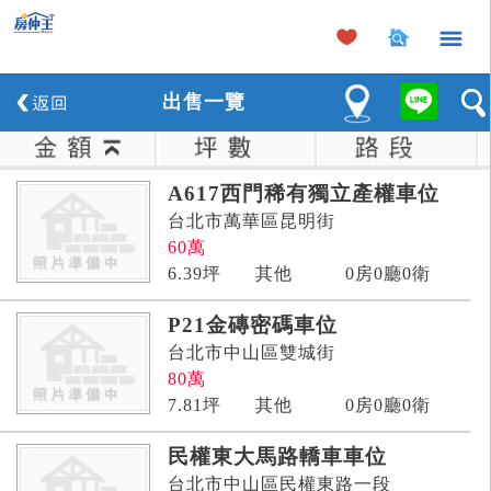
×
出
售
一覽
A617西門稀有獨立產權車位
台北市萬華區昆明街
60
萬
6.39
坪
其他
0房0廳0衛
P21金磚密碼車位
台北市中山區雙城街
80
萬
7.81
坪
其他
0房0廳0衛
民權東大馬路轎車車位
台北市中山區民權東路一段