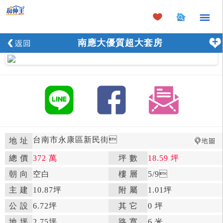
×
南應大優質超大套房
台南市永康區新民街

地 址
總 價
372 萬
坪 數
18.59 坪

朝 向
空白

樓 層
5
/9

主 建
10.87坪
附 屬
1.01坪

公 設
6.72坪

其 它
0 坪
地 坪
2.75坪

路 寬
6 米