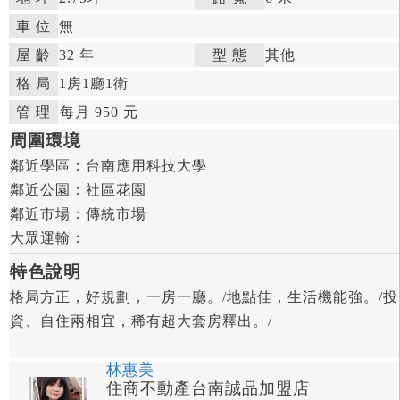
車 位
無
屋 齡
32 年

型 態
其他

格 局
1房
1廳
1衛

管 理

每月 950 元


周圍環境
鄰近學區：
台南應用科技大學

鄰近公園：
社區花園

鄰近市場：
傳統市場

大眾運輸：
特色說明
格局方正，好規劃，一房一廳。/地點佳，生活機能強。/投
資、自住兩相宜，稀有超大套房釋出。/
林惠美
住商不動產台南誠品加盟店