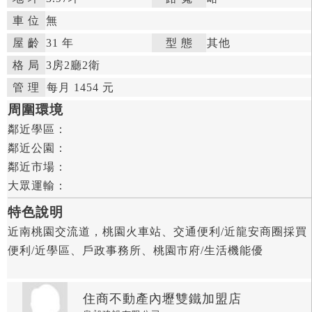
車 位
無
屋 齡
31 年

型 態
其他

格 局
3房
2廳
2衛

管 理

每月 1454 元


周圍環境
鄰近學區：

鄰近公園：

鄰近市場：

大眾運輸：
特色說明
近南桃園交流道，桃園火車站、交通便利/近龍安商圈採買
便利/近學區、戶政事務所、桃園市府/生活機能優
住商不動產內壢雙鐵加盟店