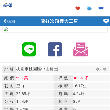
×
寶祥次頂樓大三房
桃園市桃園區中山路

地 址
總 價
998 萬
坪 數
36.34 坪

朝 向
空白

樓 層
16
/17

主 建
27.85坪
附 屬
4.24坪

公 設
4.24坪

其 它
0 坪
地 坪
3.97坪

路 寬
略