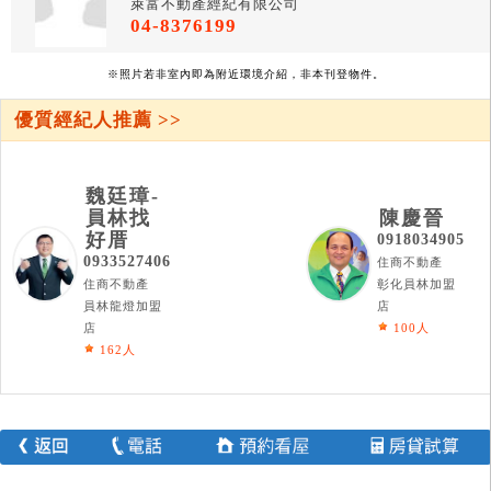
萊富不動產經紀有限公司
04-8376199
※照片若非室內即為附近環境介紹，非本刊登物件。
優質經紀人推薦 >>
魏廷璋-
員林找
陳慶晉
好厝
0918034905
0933527406
住商不動產
住商不動產
彰化員林加盟
員林龍燈加盟
店
店
100人
162人