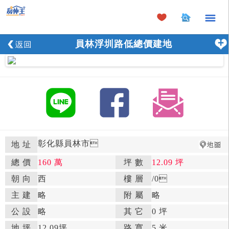
×
員林浮圳路低總價建地
彰化縣員林市

地 址
總 價
160 萬
坪 數
12.09 坪

朝 向
西

樓 層
/0

主 建
略
附 屬
略

公 設
略

其 它
0 坪
地 坪
12.09坪

路 寬
5 米