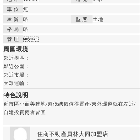
車 位
無
屋 齡
略

型 態
土地

格 局
略

管 理



周圍環境
鄰近學區：

鄰近公園：

鄰近市場：

大眾運輸：
特色說明
近市區小而美建地/超低總價值得置產/東外環道就在左近/
自建投資兩者皆宜
住商不動產員林大同加盟店