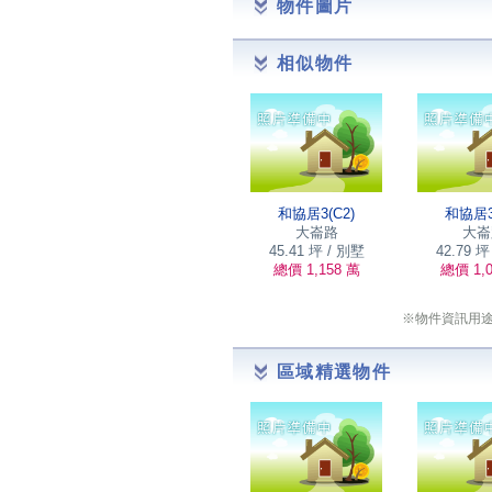
物件圖片
相似物件
和協居3(C2)
和協居3
大崙路
大崙
45.41 坪 / 別墅
42.79 坪
總價 1,158 萬
總價 1,0
※物件資訊用
區域精選物件