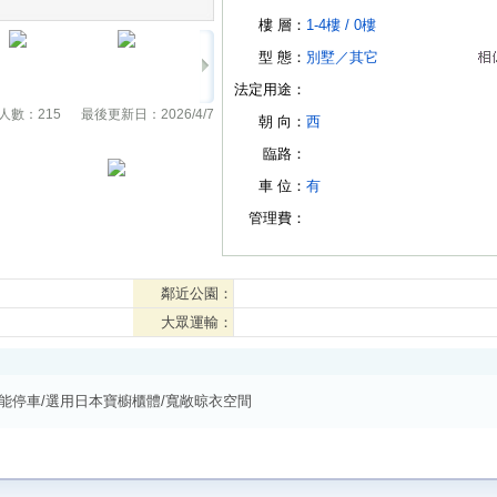
樓 層：
1-4樓 /
0樓
型 態：
別墅
／
其它
法定用途：
人數：
215
最後更新日：
2026/4/7
朝 向：
西
臨路：
車 位：
有
管理費：
鄰近公園：
大眾運輸：
就能停車/選用日本寶櫥櫃體/寬敞晾衣空間