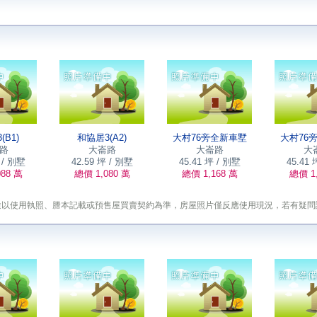
(B1)
和協居3(A2)
大村76旁全新車墅
大村76
路
大崙路
大崙路
大
 / 別墅
42.59 坪 / 別墅
45.41 坪 / 別墅
45.41 
88 萬
總價 1,080 萬
總價 1,168 萬
總價 1,
途以使用執照、謄本記載或預售屋買賣契約為準，房屋照片僅反應使用現況，若有疑問