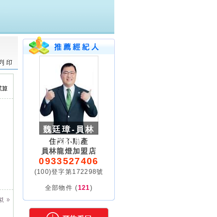
魏廷璋-員林
找好厝
住商不動產
員林龍燈加盟店
0933527406
(100)登字第172298號
全部物件 (
121
)