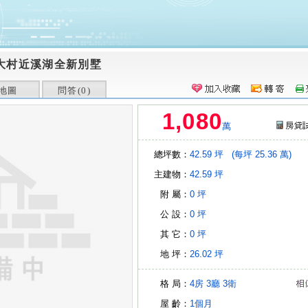
大村近溪湖全新別墅
地圖
問答(
0
)
1,080
萬
總坪數：
42.59 坪
(每坪 25.36 萬)
主建物：
42.59 坪
附 屬：
0 坪
公 設：
0 坪
其 它：
0 坪
地 坪：
26.02 坪
格 局：
4房
3廳
3衛
屋 齡：
1個月