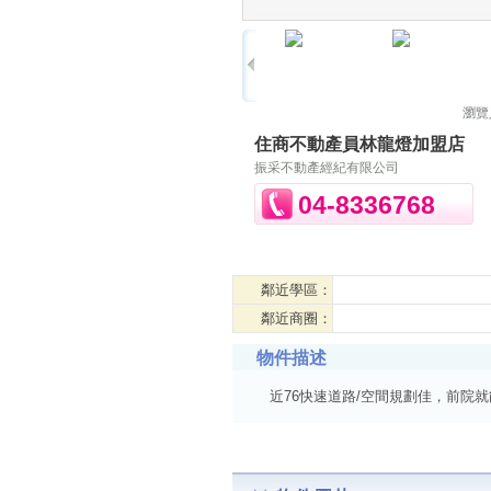
瀏覽
住商不動產員林龍燈加盟店
振采不動產經紀有限公司
04-8336768
鄰近學區：
鄰近商圈：
物件描述
近76快速道路/空間規劃佳，前院