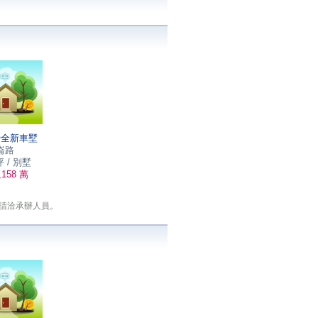
旁全新車墅
崙路
坪 / 別墅
158 萬
請洽承辦人員。