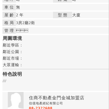
車 位
無
屋 齡
2 年

型 態
大廈

格 局
3房
2廳
2衛

管 理



周圍環境
鄰近學區：

鄰近公園：

鄰近市場：

大眾運輸：
特色說明
///
住商不動產金門金城加盟店
信億地產經紀有限公司
08-2322608