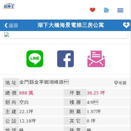
×
湖下大橋海景電梯三房公寓
金門縣金寧鄉湖峰路

地 址
總 價
888 萬
坪 數
36.25 坪

朝 向
空白

樓 層
4
/0

主 建
22.1坪
附 屬
1.97坪

公 設
12.18坪

其 它
0 坪
地 坪
略

路 寬
略