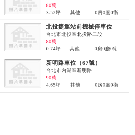
80
萬
3.52
坪
其他
0房0廳0衛
北投捷運站前機械停車位
台北市北投區北投路二段
80
萬
0.74
坪
其他
0房0廳0衛
新明路車位（67號）
台北市內湖區新明路
90
萬
4.65
坪
其他
0房0廳0衛