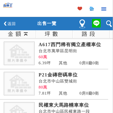
×
出
售
一覽
A617西門稀有獨立產權車位
台北市萬華區昆明街
60
萬
6.39
坪
其他
0房0廳0衛
P21金磚密碼車位
台北市中山區雙城街
80
萬
7.81
坪
其他
0房0廳0衛
民權東大馬路轎車車位
台北市中山區民權東路一段