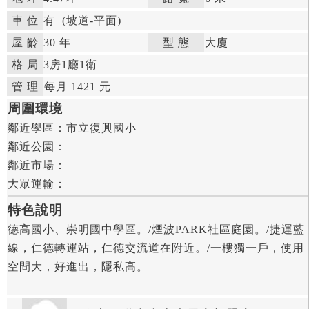
車 位
有
(坡道-平面)
屋 齡
30 年

型 態
大廈

格 局
3房
1廳
1衛

管 理

每月 1421 元


周圍環境
鄰近學區：
市立復興國小

鄰近公園：

鄰近市場：

大眾運輸：
特色說明
德高國小、崇明國中學區。/煙波PARK社區庭園。/捷運藍
線，仁德轉運站，仁德交流道在附近。/一樓獨一戶，使用
空間大，好進出，隱私高。