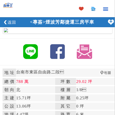
×
<專簽>煙波芳鄰捷運三房平車
台南市東區自由路二段

地 址
總 價
788 萬
坪 數
29.02 坪

朝 向
北

樓 層
1
/8

主 建
15.71坪
附 屬
0.25坪

公 設
13.06坪

其 它
0 坪
地 坪
4.47坪

路 寬
6 米