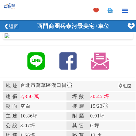
×
西門商圈岳泰河景美宅+車位
台北市萬華區漢口街

地 址
總 價
2,350 萬
坪 數
30.45 坪

朝 向
空白

樓 層
15
/23

主 建
10.86坪
附 屬
0.91坪

公 設
8.07坪

其 它
0 坪
地 坪
1.66坪

路 寬
12 米