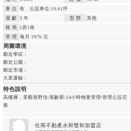
車 位
有
公設車位:10.61坪
屋 齡
3 年

型 態
其他

格 局
1房
1衛

管 理

每月 2976 元


周圍環境
鄰近學區：

鄰近公園：

鄰近市場：

大眾運輸：
特色說明
高樓層，景觀視野佳/屋齡新/24小時物業管理/管理公設完
善
住商不動產永和雙和加盟店