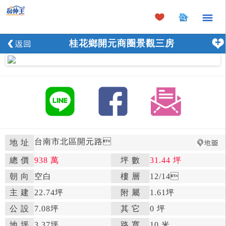
×
桂花鄉開元商圈景觀三房
台南市北區開元路

地 址
總 價
938 萬
坪 數
31.44 坪

朝 向
空白

樓 層
12
/14

主 建
22.74坪
附 屬
1.61坪

公 設
7.08坪

其 它
0 坪
地 坪
3.37坪

路 寬
10 米