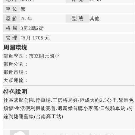
車 位
無
屋 齡
26 年

型 態
其他

格 局
3房
2廳
2衛

管 理

每月 1705 元


周圍環境
鄰近學區：
市立開元國小

鄰近公園：

鄰近市場：

大眾運輸：
特色說明
社區緊鄰公園.停車場.三房格局好/距成大約2.5公里.學區免
煩惱/生活便利機能完善.適新婚首購小家庭/日後騎車約5分
鐘到捷運藍線(台南高工站)