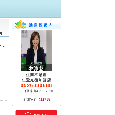
林沛慈
住商不動產
仁愛光復加盟店
0926030688
(93)登字第033577號
全部物件 (
1278
)