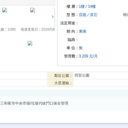
樓 層：
1樓 /
14樓
型 態：
店面
／
其它
法定用途：
人數：
1080
最後更新日：
2026/5/6
朝 向：
東南
臨路：
車 位：
無
管理費：
3,209 元/月
同安公園
鄰近公園：
大眾運輸：
近三和夜市中央市場/垃圾代收門口保全管理