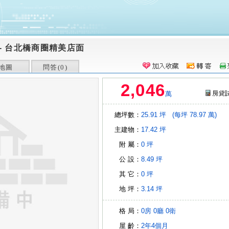
-
台北橋商圈精美店面
地圖
問答(
0
)
2,046
萬
總坪數：
25.91 坪
(每坪 78.97 萬)
主建物：
17.42 坪
附 屬：
0 坪
公 設：
8.49 坪
其 它：
0 坪
地 坪：
3.14 坪
格 局：
0房
0廳
0衛
屋 齡：
2年4個月