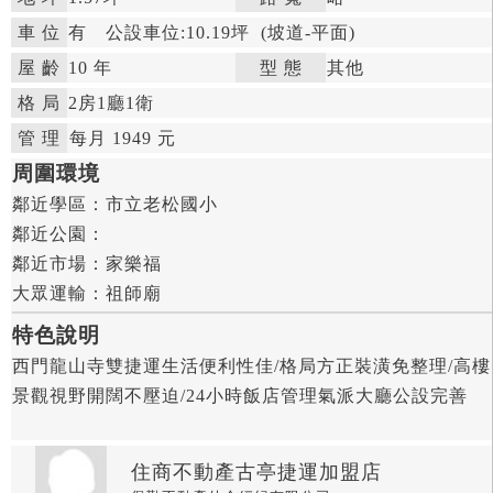
車 位
有
公設車位:10.19坪
(坡道-平面)
屋 齡
10 年

型 態
其他

格 局
2房
1廳
1衛

管 理

每月 1949 元


周圍環境
鄰近學區：
市立老松國小

鄰近公園：

鄰近市場：
家樂福

大眾運輸：
祖師廟
特色說明
西門龍山寺雙捷運生活便利性佳/格局方正裝潢免整理/高樓
景觀視野開闊不壓迫/24小時飯店管理氣派大廳公設完善
住商不動產古亭捷運加盟店