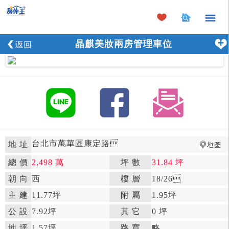
×
晶麒美妝兩房管理車位
台北市萬華區康定路

地 址
總 價
2,498 萬
坪 數
31.84 坪

朝 向
西

樓 層
18
/26

主 建
11.77坪
附 屬
1.95坪

公 設
7.92坪

其 它
0 坪
地 坪
1.57坪

路 寬
略