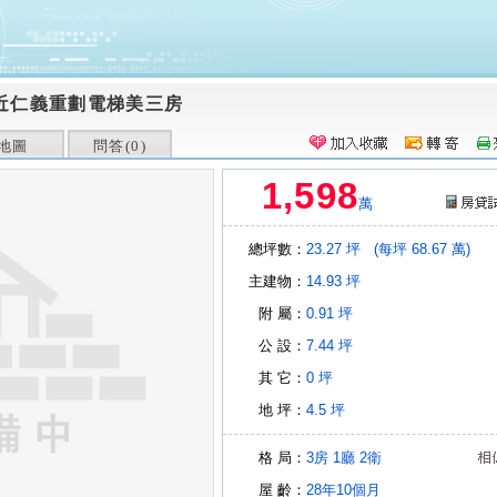
近仁義重劃電梯美三房
地圖
問答(
0
)
1,598
萬
總坪數：
23.27 坪
(每坪 68.67 萬)
主建物：
14.93 坪
附 屬：
0.91 坪
公 設：
7.44 坪
其 它：
0 坪
地 坪：
4.5 坪
格 局：
3房
1廳
2衛
屋 齡：
28年10個月