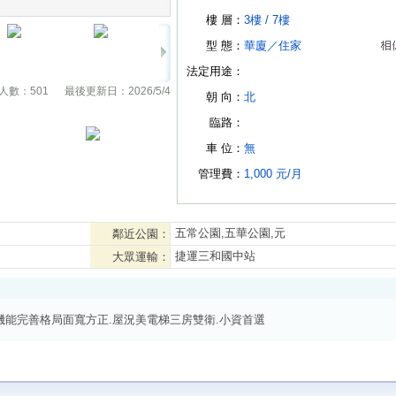
樓 層：
3樓 /
7樓
型 態：
華廈
／
住家
法定用途：
人數：
501
最後更新日：
2026/5/4
朝 向：
北
臨路：
車 位：
無
管理費：
1,000 元/月
五常公園,五華公園,元
鄰近公園：
捷運三和國中站
大眾運輸：
能完善格局面寬方正.屋況美電梯三房雙衛.小資首選