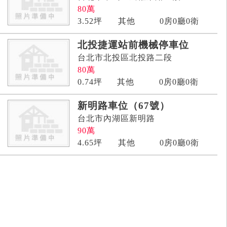
80
萬
3.52
坪
其他
0房0廳0衛
北投捷運站前機械停車位
台北市北投區北投路二段
80
萬
0.74
坪
其他
0房0廳0衛
新明路車位（67號）
台北市內湖區新明路
90
萬
4.65
坪
其他
0房0廳0衛