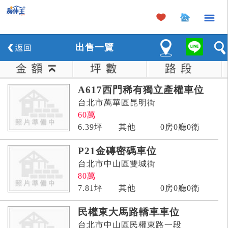
×
出
售
一覽
A617西門稀有獨立產權車位
台北市萬華區昆明街
60
萬
6.39
坪
其他
0房0廳0衛
P21金磚密碼車位
台北市中山區雙城街
80
萬
7.81
坪
其他
0房0廳0衛
民權東大馬路轎車車位
台北市中山區民權東路一段