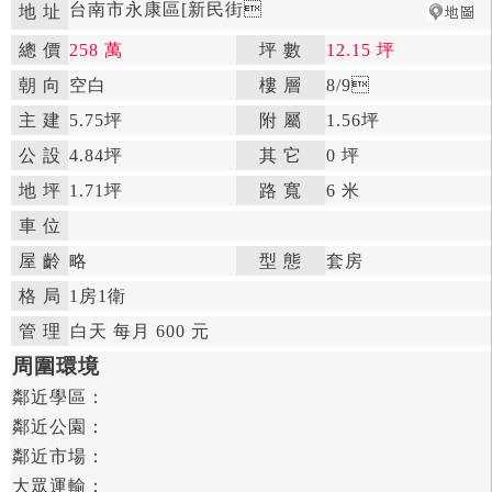
台南市永康區[新民街

地 址
總 價
258 萬
坪 數
12.15 坪

朝 向
空白

樓 層
8
/9

主 建
5.75坪
附 屬
1.56坪

公 設
4.84坪

其 它
0 坪
地 坪
1.71坪

路 寬
6 米
車 位
屋 齡
略

型 態
套房

格 局
1房
1衛

管 理

白天
每月 600 元


周圍環境
鄰近學區：

鄰近公園：

鄰近市場：

大眾運輸：