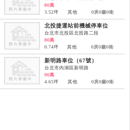
80
萬
3.52
坪
其他
0房0廳0衛
北投捷運站前機械停車位
台北市北投區北投路二段
80
萬
0.74
坪
其他
0房0廳0衛
新明路車位（67號）
台北市內湖區新明路
90
萬
4.65
坪
其他
0房0廳0衛