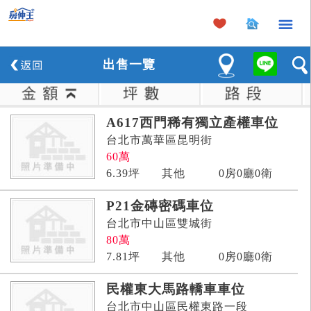
×
出
售
一覽
A617西門稀有獨立產權車位
台北市萬華區昆明街
60
萬
6.39
坪
其他
0房0廳0衛
P21金磚密碼車位
台北市中山區雙城街
80
萬
7.81
坪
其他
0房0廳0衛
民權東大馬路轎車車位
台北市中山區民權東路一段