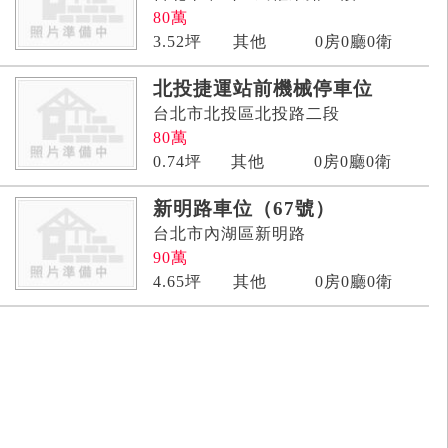
80
萬
3.52
坪
其他
0房0廳0衛
北投捷運站前機械停車位
台北市北投區北投路二段
80
萬
0.74
坪
其他
0房0廳0衛
新明路車位（67號）
台北市內湖區新明路
90
萬
4.65
坪
其他
0房0廳0衛