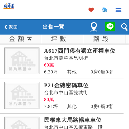
×
出
售
一覽
A617西門稀有獨立產權車位
台北市萬華區昆明街
60
萬
6.39
坪
其他
0房0廳0衛
P21金磚密碼車位
台北市中山區雙城街
80
萬
7.81
坪
其他
0房0廳0衛
民權東大馬路轎車車位
台北市中山區民權東路一段