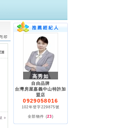
高秀如
自由品牌
台灣房屋嘉義中山特許加
盟店
0929058016
102年登字229875號
全部物件 (
23
)