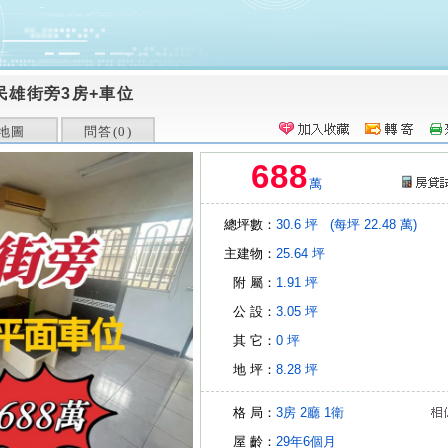
民雄街旁3房+車位
地圖
問答(
0
)
688
萬
總坪數：
30.6 坪
(每坪 22.48 萬)
主建物：
25.64 坪
附 屬：
1.91 坪
公 設：
3.05 坪
其 它：
0 坪
地 坪：
8.28 坪
格 局：
3房
2廳
1衛
屋 齡：
29年6個月