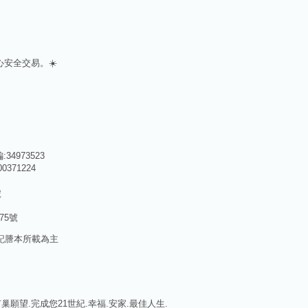
安全交易。☀️
4973523
371224
號
75號
記謄本所載為主
願望.完成您21世紀.幸福.安家.最佳人生.