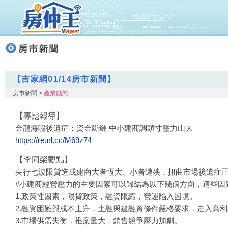
【吉家網01/14房市新聞】
房市新聞 >
產業動態
【專題報導】
金龍海嘯後遺症：資金斷鏈 中小建商調頭寸壓力山大
https://reurl.cc/M69z74
【李同榮觀點】
央行七波限貸造成建商大者恆大、小者遭殃，扭曲市場後遺症
#小建商經營壓力的主要因素可以歸結為以下幾個方面，這些因
1.政策性因素，限貸政策，融資限縮，營運陷入困境。
2.融資困難與成本上升，土融與建融資條件嚴格要求，走入高
3.市場供需失衡，推案量大，銷售競爭壓力加劇。