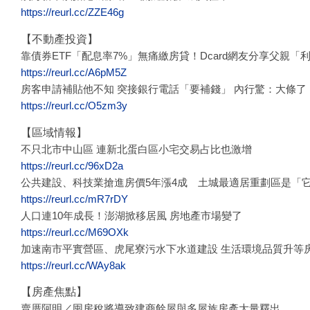
https://reurl.cc/ZZE46g
【不動產投資】
靠債券ETF「配息率7%」無痛繳房貸！Dcard網友分享父親「
https://reurl.cc/A6pM5Z
房客申請補貼他不知 突接銀行電話「要補錢」 內行驚：大條了
https://reurl.cc/O5zm3y
【區域情報】
不只北市中山區 連新北蛋白區小宅交易占比也激增
https://reurl.cc/96xD2a
公共建設、科技業搶進房價5年漲4成 土城最適居重劃區是「
https://reurl.cc/mR7rDY
人口連10年成長！澎湖掀移居風 房地產市場變了
https://reurl.cc/M69OXk
加速南市平實營區、虎尾寮污水下水道建設 生活環境品質升等房
https://reurl.cc/WAy8ak
【房產焦點】
賣厝阿明／囤房稅將導致建商餘屋與多屋族房產大量釋出