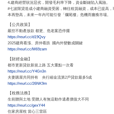
4.建商經營狀況惡劣，開發毛利率下降，資金斷鏈陷入風險。
#七波限貸造成小建商融資受困，轉往租賃融資，成本已提高，
本再墊高，未來一年內可能引發「爛尾樓」危機而癱瘓市場。
【公共政策】
嚴控不動產放款 都更、危老案恐停擺
https://reurl.cc/d19Qvy
2025建商看漲、房仲看跌 國內外變數成關鍵
https://reurl.cc/M69zam
【財經金融】
都市更新貸款新規上路 五大重點一次看
https://reurl.cc/Y4Gn3n
夫妻購屋共同持有 央行縮金流第2戶貸款最多5成
https://reurl.cc/26NK9m
【稅務法務】
生前贈與土地 受贈人有無這動作遺產價值大不同
https://reurl.cc/gexY44
住家房屋稅 當心三雷區