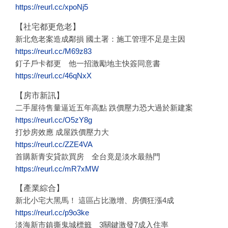
https://reurl.cc/xpoNj5
【社宅都更危老】
新北危老案造成鄰損 國土署：施工管理不足是主因
https://reurl.cc/M69z83
釘子戶卡都更 他一招激勵地主快簽同意書
https://reurl.cc/46qNxX
【房市新訊】
二手屋待售量逼近五年高點 跌價壓力恐大過於新建案
https://reurl.cc/O5zY8g
打炒房效應 成屋跌價壓力大
https://reurl.cc/ZZE4VA
首購新青安貸款買房 全台竟是淡水最熱門
https://reurl.cc/mR7xMW
【產業綜合】
新北小宅大黑馬！ 這區占比激增、房價狂漲4成
https://reurl.cc/p9o3ke
淡海新市鎮撕鬼城標籤 3關鍵激發7成入住率