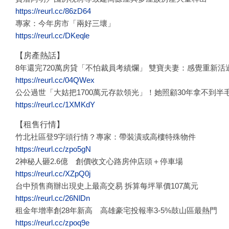
https://reurl.cc/86zD64
專家：今年房市「兩好三壞」
https://reurl.cc/DKeqle
【房產熱話】
8年還完720萬房貸「不怕裁員考績爛」 雙寶夫妻：感覺重新活
https://reurl.cc/04QWex
公公過世「大姑把1700萬元存款領光」！她照顧30年拿不到
https://reurl.cc/1XMKdY
【租售行情】
竹北社區登9字頭行情？專家：帶裝潢或高樓特殊物件
https://reurl.cc/zpo5gN
2神秘人砸2.6億 創價收文心路房仲店頭＋停車場
https://reurl.cc/XZpQ0j
台中預售商辦出現史上最高交易 拆算每坪單價107萬元
https://reurl.cc/26NlDn
租金年增率創28年新高 高雄豪宅投報率3-5%鼓山區最熱門
https://reurl.cc/zpoq9e