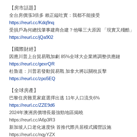
【房市話題】
全台房價漲3倍多 賴正鎰吐實：我都不能接受
https://reurl.cc/Kdq9nq
受損戶為何總找肇事建商合建？他曝三大原因 「現實又殘酷」
https://reurl.cc/jQa902
【國際財經】
因應川普上台貿易戰加劇 85%全球大企業將調整供應鏈
https://reurl.cc/gexrQR
杜魯道：川普若發動貿易戰 加拿大將以關稅反擊
https://reurl.cc/zpo5EQ
【全球房產】
巴黎住房難覓家庭選擇出逃 11年人口流失6%
https://reurl.cc/ZZE9d6
2024年澳洲房價增長最強勁地區揭曉
https://reurl.cc/A6p3R3
新加坡人口老化速度快 首推代際共居模式國營設施
https://reurl.cc/nqyYZX